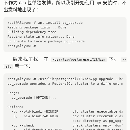
不作为 deb 包单独发博。所以我刚开始使用 apt 安装时，不
出意料地出现了：
root@Aliyun:~# apt install pg_upgrade

Reading package lists... Done

Building dependency tree

Reading state information... Done

E: Unable to locate package pg_upgrade

后来找了找，在
下。
/usr/lib/postgresql/13/bin
--
看一下：
help
root@Aliyun:~# /usr/lib/postgresql/13/bin/pg_upgrade --help

pg_upgrade upgrades a PostgreSQL cluster to a different major
Usage:

  pg_upgrade [OPTION]...

Options:

  -b, --old-bindir=BINDIR       old cluster executable direct
  -B, --new-bindir=BINDIR       new cluster executable direct
                                same directory as pg_upgrade)
  -c, --check                   check clusters only, don't ch