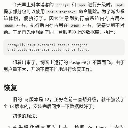
今天早上对本博客的
和
进行升级时，
nodejs
npm
apt
提示部分包可以使用
命令删除。为了减少系
apt autoremove
统体积，便执行了。因为注意到执行前系统内存占用在
左右，执行后内存占用在
左右，便感觉到不对
600M
240M
劲。于是首先便想到了同一台服务器上的数据库，执行：
root@Aliyun:~# systemctl status postgres

想着出事了，博客上运行的 PostgreSQL 不翼而飞。由于
用户量不大，开始不慌不忙地进行恢复工作。
恢复
旧的 pg 版本是 12，正好之前一直想升级，就干脆装了
个 13 版本的，安装完后同步一下数据就好了。
初步的想法：
首先把数据库再装上去，按照
在 Linux 上安装