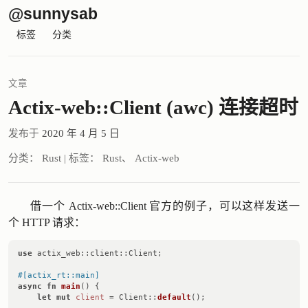
@sunnysab
标签
分类
文章
Actix-web::Client (awc) 连接超时
发布于
2020 年 4 月 5 日
分类：
Rust
|
标签：
Rust
、
Actix-web
借一个 Actix-web::Client 官方的例子，可以这样发送一
个 HTTP 请求：
use
 actix_web::client::Client;

#[actix_rt::main]
async
fn
main
() {

let
mut 
client
 = Client::
default
();
