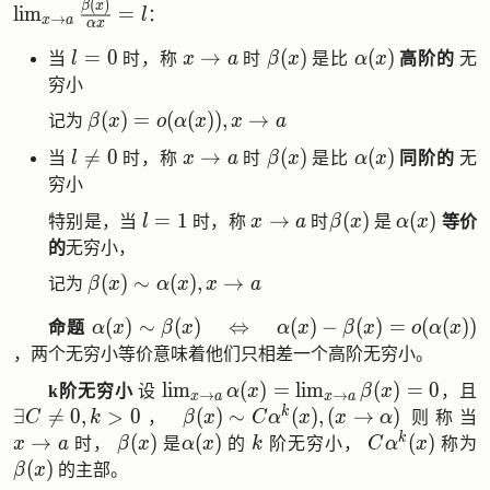
(
)
\lim_{x\rightarrow a}\frac{\beta(x)}{\alpha x} = 
β
x
l
i
m
=
l
：
→
x
a
α
x
l = 0
=
0
x\rightarrow a
→
\beta (x)
(
)
\alpha (x)
(
)
当
l
时，称
x
a
时
β
x
是比
α
x
高阶的
无
穷小
\beta(x) = o(\alpha(x)), x\rightarrow a
(
)
=
(
(
)
)
,
→
记为
β
x
o
α
x
x
a
l \neq 0
≠
0
x\rightarrow a
→
\beta (x)
(
)
\alpha (x)
(
)
当
l
时，称
x
a
时
β
x
是比
α
x
同阶的
无
穷小
l = 1
=
1
x\rightarrow a
→
\beta(x)
(
)
\alpha(x)
(
)
特别是，当
l
时，称
x
a
时
β
x
是
α
x
等价
的
无穷小，
\beta(x) \sim \alpha(x), x\rightarrow a
(
)
∼
(
)
,
→
记为
β
x
α
x
x
a
\alpha(x) \sim \beta(x)\quad\Leftrightar
(
)
∼
(
)
⇔
(
)
−
(
)
=
(
(
)
)
命题
α
x
β
x
α
x
β
x
o
α
x
，两个无穷小等价意味着他们只相差一个高阶无穷小。
\lim_{x\rightarrow a}\alpha(x) = 
l
i
m
(
)
=
l
i
m
(
)
=
0
k阶无穷小
设
α
x
β
x
，且
→
→
x
a
x
a
k
\exists C \neq 0, k > 0
∃
≠
0
,
>
0
\beta(x) \sim C \alpha^k(x), (x\
(
)
∼
(
)
,
(
→
)
C
k
，
β
x
C
α
x
x
α
则称当
k
x\rightarrow a
→
\beta(x)
(
)
\alpha (x)
(
)
k
C\alpha^k (x
(
)
x
a
时，
β
x
是
α
x
的
k
阶无穷小，
C
α
x
称为
\beta(x)
(
)
β
x
的主部。