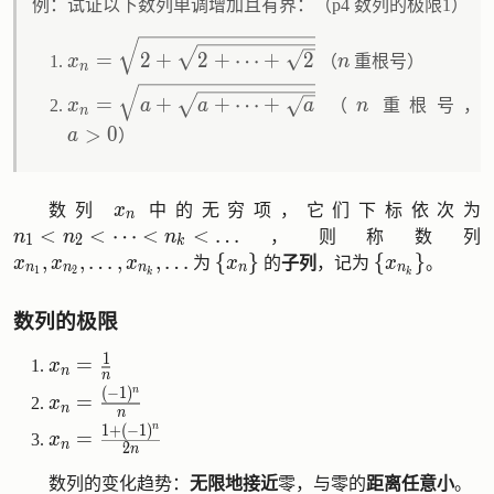
例：试证以下数列单调增加且有界：（p4 数列的极限1）
x_n = \sqrt{2+\sqrt{2+\dots+\sqrt2}}
n
=
2
+
2
+
⋯
+
2
x
（
n
重根号）
n
x_n = \sqrt{a + \sqrt{a+\dots+\sqrt a}}
n
=
+
+
⋯
+
x
a
a
a
（
n
重根号，
n
a > 0
>
0
a
）
{x_n}
数列
x
中的无穷项，它们下标依次为
n
n_1 < n_2 < \dots < n_k < \dots
<
<
⋯
<
<
…
n
n
n
，则称数列
1
2
k
x_{n_1},x_{n_2},\dots,x_{n_k},\dots
,
,
…
,
,
…
\{x_n\}
{
}
\{x_{n_k}\
{
}
x
x
x
为
x
的
子列
，记为
x
。
n
n
n
n
n
1
2
k
k
数列的极限
1
x_n = \frac 1 n
=
x
n
n
n
(
−
1
)
x_n = \frac{(-1)^n}n
=
x
n
n
n
1
+
(
−
1
)
x_n = \frac{1+(-1)^n}{2n}
=
x
n
2
n
数列的变化趋势：
无限地接近
零，与零的
距离任意小
。