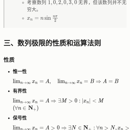
1, 0, 2, 0, 3, 0
1
,
0
,
2
,
0
,
3
,
0
考察数列
无界，但该数列并不无
穷大。
n
π
x_n = n \sin \frac{n\pi}{2}
=
s
i
n
x
n
n
2
三、数列极限的性质和运算法则
性质
惟一性
\lim _{n \rightarrow \infty} x_{n}=A, \quad 
l
i
m
=
,
l
i
m
=
⇒
=
x
A
x
B
A
B
→
∞
→
∞
n
n
n
n
有界性
\lim _{n \rightarrow \infty} x_{n}=A \Rightar
l
i
m
=
⇒
∃
>
0
:
∣
∣
<
x
A
M
x
M
→
∞
n
n
n
\left(\forall n \in \mathbf{N}_+\right)
N
(
∀
∈
)
n
+
保号性
\lim _{n \rightarrow \infty} x_{n}=A>0 \Righ
N
l
i
m
=
>
0
⇒
∃
∈
:
∀
>
,
>
x
A
N
n
N
x
→
∞
+
n
n
n