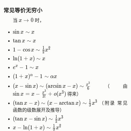
常见等价无穷小
x\rightarrow 0
→
0
当
x
时，
\sin x \sim x
s
i
n
∼
x
x
\tan x \sim x
t
a
n
∼
x
x
1
2
1 - \cos x \sim \frac 1 2 x^2
1
−
c
o
s
∼
x
x
2
\ln(1+x) \sim x
l
n
(
1
+
)
∼
x
x
x
e^x - 1 \sim x
−
1
∼
e
x
α
(1+x)^\alpha -1 \sim \alpha x
(
1
+
)
−
1
∼
x
α
x
3
(x - \sin x) \sim (\arcsin x - x) \sim \frac {x^3}
x
(
−
s
i
n
)
∼
(
a
r
c
s
i
n
−
)
∼
x
x
x
x
（由
6
3
\sin x = x - \frac {x^3}{3!} + o(x^3)
3
x
s
i
n
=
−
+
(
)
x
x
o
x
得来）
3
!
1
3
(\tan x - x) \sim (x - \arctan x) \sim \frac 1 3 x
(
t
a
n
−
)
∼
(
−
a
r
c
t
a
n
)
∼
x
x
x
x
x
（
附录 常见
3
函数的级数展开及推导
）
1
3
(\tan x - \sin x) \sim \frac 1 2 x^3
(
t
a
n
−
s
i
n
)
∼
x
x
x
2
1
2
x - \ln (1+x) \sim \frac 1 2 x^2
−
l
n
(
1
+
)
∼
x
x
x
2