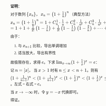
证明
：
n
1
\{x_n\}
x_{n}=\left(1+\frac{1}{n}\rig
{
}
=
1
+
(
)
对于数列
x
，
x
（典型方法）
n
n
n
n
1
1
1
1
1
2
3
x_{n}=\left(1+\frac{1}{n}\right)^{n}=1+C_{
=
1
+
=
1
+
⋅
+
⋅
+
⋅
(
)
x
C
C
C
n
2
3
n
n
n
n
n
n
n
1
1
1
1
2
=1+1+\frac{1}{2 !}\left(1-\frac{1}{n}\right)+\
=
1
+
1
+
1
−
+
1
−
1
−
+
⋯
(
)
(
)
(
)
2
!
3
!
n
n
n
由于：
x_{n+1}
与
x
比较，导出单调增加
+
1
n
适当放大，导出有界性
1
x
e
\lim_{x\rightarrow \inft
l
i
m
(
1
+
)
=
故极限存在，求得
e
。下求
e
：
→
∞
x
x
n = [x]
=
[
]
x > 1
>
1
n \leq x < n + 1
≤
<
+
1
记
n
x
， 当
x
时有
n
x
n
。则有
1
1
1
1
n
x
n
x
(1 + \frac 1 {n+1})^n < (1+\frac 1 {n + 1})^x <
(
1
+
)
<
(
1
+
)
<
(
1
+
)
<
(
1
+
)
+
1
+
1
n
n
x
x
e
。左式 = 右式 =
e
。
x \rightarrow -\infty
→
−
∞
y = -x
=
−
当
x
时，令
y
x
代换即可。
得证。