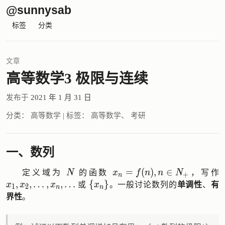
@sunnysab
标签
分类
文章
高等数学3 极限与连续
发布于
2021 年 1 月 31 日
分类：
高等数学
|
标签：
高等数学
、
考研
一、数列
N
x_n = f(n), n \in N_+
=
(
)
,
∈
定义域为
N
的函数
x
f
n
n
N
，写作
+
n
x_1, x_2,\dots,x_n,\dots
,
,
…
,
,
…
\{x_n\}
{
}
x
x
x
或
x
。一般讨论数列的
单调性
、
有
1
2
n
n
界性
。