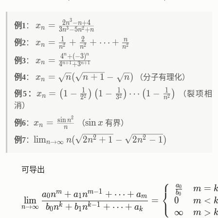
3
x_{n}=\frac{2 n^{3}-n+4}{3 n^{3}-5 n^{
2
−
+
4
n
n
=
例1
：
x
n
3
2
3
−
5
+
n
n
n
1
2
n
x_{n}=\frac{1}{n^{2}}+\frac{2}{n^{2}}+
=
+
+
⋯
+
例2
：
x
n
2
2
2
n
n
n
n
n
4
+
(
−
3
)
x_{n}=\frac{4^{n}+(-3)^{n}}{4^{n+1}+
=
例3
：
x
n
+
1
+
1
4
+
3
n
n
x_{n}=\sqrt{n}(\sqrt{n+1}-\sqrt{n})
=
(
+
1
−
)
例4
：
x
n
n
n
（分子有理化）
n
1
1
1
x_{n}=\left(1-\frac{1}{2^{2}}\right)\left(
=
1
−
1
−
⋯
1
−
(
)
(
)
(
)
例5：
x
（裂项相
n
2
2
2
2
3
n
消）
2
x_{n}=\frac{\sin n^{2}}{n}
\sin x
s
i
n
n
=
s
i
n
例6
：
x
（
x
有界）
n
n
\lim_{n\rightarrow\infty} n (\sqrt{2n^2+1}
2
2
l
i
m
(
2
+
1
−
2
−
1
)
例7
：
n
n
n
→
∞
n
可导出
⎧
a
=
\lim_{n \rightarrow \infty} \frac{a_{0} n^
0
m
⎨
−
1
m
m
+
+
⋯
+
b
a
n
a
n
a
0
0
1
⎩
m
l
i
m
=
0
<
m
−
1
+
+
⋯
+
k
k
b
n
b
n
a
→
∞
n
0
1
k
∞
>
m