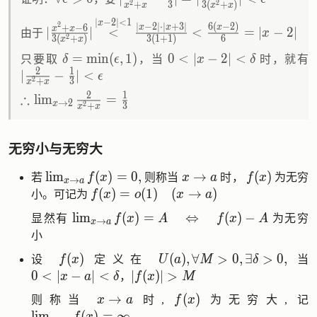
2
2
+
3
3
(
+
)
x
x
x
x
|\frac{x^2+x-6}{3(x^2+x)}| \overset{|x-2|<
∣
−
2
∣
<
1
x
2
∣
−
2
∣
⋅
∣
+
3
∣
6
(
−
2
)
+
−
6
x
x
x
x
x
∣
∣
<
<
=
∣
−
2
∣
由于
x
2
3
(
+
)
3
(
1
+
1
)
6
x
x
\delta = \min (\epsilon, 1)
=
m
i
n
(
,
1
)
0 < |x-2| < \delta
0
<
∣
−
2
∣
<
只要取
δ
ϵ
，当
x
δ
时，就有
2
1
|\frac{2}{x^2+x} - \frac 1 3 | < \epsilon
∣
−
∣
<
ϵ
2
+
3
x
x
2
1
∴
\therefore \lim_{x\rightarrow 2} \frac{2}{x^2+
l
i
m
=
→
2
x
2
+
3
x
x
无穷小与无穷大
\lim _{x \rightarrow a} f(x)=0,
l
i
m
(
)
=
0
,
x \rightarrow a
→
f(x)
(
)
若
f
x
则称当
x
a
时，
f
x
为无穷
→
x
a
f(x)=o(1) \quad(x \rightarrow a)
(
)
=
(
1
)
(
→
)
小。可记为
f
x
o
x
a
\lim _{x \rightarrow a} f(x)=A \quad \L
l
i
m
(
)
=
⇔
(
)
−
显然有
f
x
A
f
x
A
为无穷
→
x
a
小
f(x)
(
)
U(a), \forall M>0, \exists 
(
)
,
∀
>
0
,
∃
>
0
,
设
f
x
定义在
U
a
M
δ
当
0<|x-a|<\delta
0
<
∣
−
∣
<
|f(x)|>M
∣
(
)
∣
>
x
a
δ
，
f
x
M
x \rightarrow a
→
f(x)
(
)
则称当
x
a
时,
f
x
为无穷大, 记
\lim _{x \rightarrow a} f(x)=\infty
l
i
m
(
)
=
∞