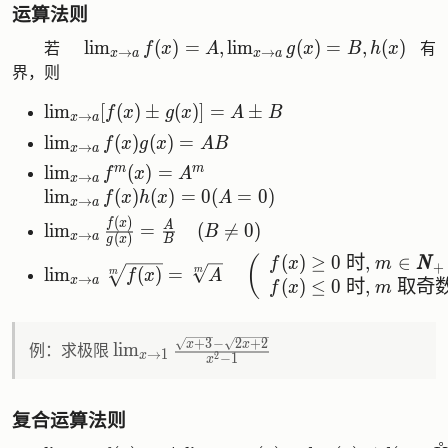
运算法则
\lim _{x \rightarrow a} f(x)=A, \lim _{x \
l
i
m
(
)
=
,
l
i
m
(
)
=
,
(
)
若
f
x
A
g
x
B
h
x
有
→
→
x
a
x
a
界，则
\lim _{x \rightarrow a}[f(x) \pm g(x)]=A \pm 
l
i
m
[
(
)
±
(
)
]
=
±
f
x
g
x
A
B
→
x
a
\lim _{x \rightarrow a} f(x) g(x)=A B
l
i
m
(
)
(
)
=
f
x
g
x
A
B
→
x
a
m
m
\lim _{x \rightarrow a} f^{m}(x)=A^{m}
l
i
m
(
)
=
f
x
A
→
x
a
\lim _{x \rightarrow a} f(x) h(x)=0 (A=0)
l
i
m
(
)
(
)
=
0
(
=
0
)
f
x
h
x
A
→
x
a
(
)
\lim _{x \rightarrow a} \frac{f(x)}{g(x)}=\fr
f
x
A
l
i
m
=
(
≠
0
)
B
→
x
a
(
)
g
x
B
(
)
≥
0
时
,
∈
\lim _{x \rightarrow a} \sqrt[m]{f(x)}=\sqrt[m
(
f
x
m
N
+
l
i
m
(
)
=
m
m
f
x
A
→
x
a
(
)
≤
0
时
,
取奇
f
x
m
+
3
−
2
+
2
\lim_{x\rightarrow 1}\frac{\sqrt{x+3
x
x
l
i
m
例：求极限
→
1
x
2
−
1
x
复合运算法则