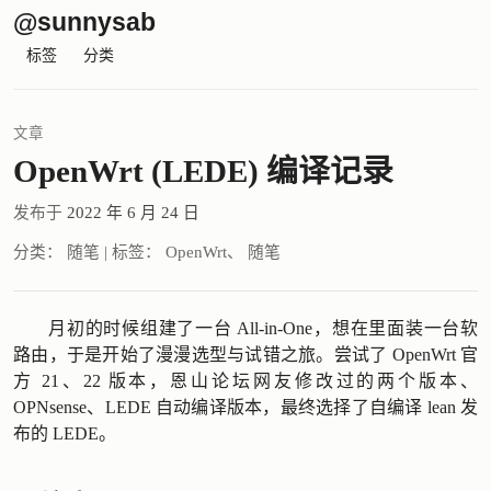
@sunnysab
标签
分类
文章
OpenWrt (LEDE) 编译记录
发布于
2022 年 6 月 24 日
分类：
随笔
|
标签：
OpenWrt
、
随笔
月初的时候组建了一台 All-in-One，想在里面装一台软
路由，于是开始了漫漫选型与试错之旅。尝试了
OpenWrt 官
方
21、22 版本，
恩山论坛
网友修改过的两个版本、
OPNsense
、
LEDE
自动编译版本，最终选择了自编译 lean 发
布的 LEDE。