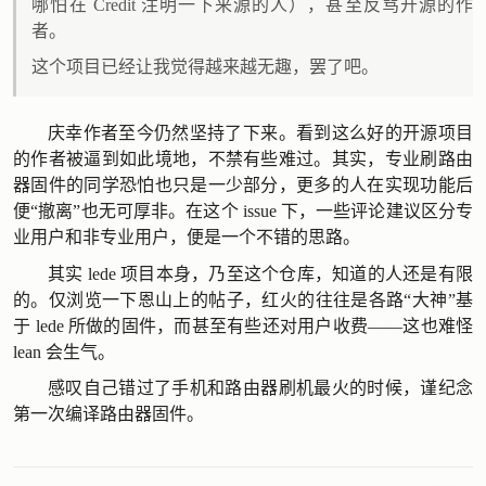
哪怕在 Credit 注明一下来源的人），甚至反骂开源的作
者。
这个项目已经让我觉得越来越无趣，罢了吧。
庆幸作者至今仍然坚持了下来。看到这么好的开源项目
的作者被逼到如此境地，不禁有些难过。其实，专业刷路由
器固件的同学恐怕也只是一少部分，更多的人在实现功能后
便“撤离”也无可厚非。在这个 issue 下，一些评论建议区分专
业用户和非专业用户，便是一个不错的思路。
其实 lede 项目本身，乃至这个仓库，知道的人还是有限
的。仅浏览一下恩山上的帖子，红火的往往是各路“大神”基
于 lede 所做的固件，而甚至有些还对用户收费——这也难怪
lean 会生气。
感叹自己错过了手机和路由器刷机最火的时候，谨纪念
第一次编译路由器固件。