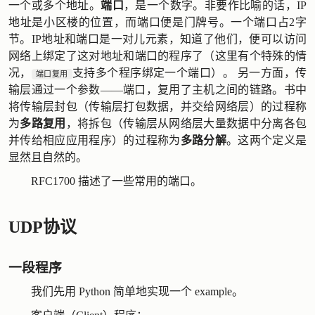
一个或多个地址。
端口
，是一个数字。非要作比喻的话，IP
地址是小区楼的位置，而端口便是门牌号。一个端口占2字
节。IP地址和端口是一对儿元素，知道了他们，便可以访问
网络上绑定了这对地址和端口的程序了（这里有个特殊的情
况，
支持多个程序绑定一个端口）。 另一方面，传
端口复用
输层通过一个参数——端口，复用了主机之间的链路。书中
将传输层封包（传输层打包数据，并交给网络层）的过程称
为
多路复用
，将拆包（传输层从网络层大量数据中分离各包
并传给相应应用程序）的过程称为
多路分解
。这两个定义是
显然且自然的。
RFC1700
描述了一些常用的端口。
UDP协议
一段程序
我们先用 Python 简单地实现一个 example。