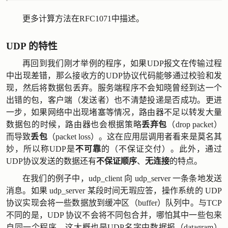
更多计算方法在
RFC1071
中描述。
UDP 的特性
再回到我们刚才举例的程序，如果UDP报文在传输过程
中出现差错，那么接收方的UDP协议代码能够通过校验和发
现，然后将数据包丢弃。服务端程序不会知晓曾经到达一个
出错的包，客户端（发送者）也不清楚投递是否成功。更进
一步，如果网络中出现堵塞等情况，路由器不足以转发大量
数据包的时候，路由器也会根据策略
丢弃包
（drop packet）
而导致
丢包
（packet loss）。这在应用层调用者看来是莫名其
妙，所以称UDP是
不可靠
的（不保证交付）。此外，通过
UDP协议发送的数据还有
不保证顺序
、
无连接
的特点。
在我们的例子中，udp_client 向 udp_server 一条条地发送
消息。如果 udp_server 某段时间无瑕应答，操作系统的 UDP
协议实现会将一些数据放到缓冲区（buffer）队列中。与TCP
不同的是，UDP 协议不会将不同包合并，哪怕其中一些包来
自同一个程序，这大概也是UDP名字中数据报（datagram）