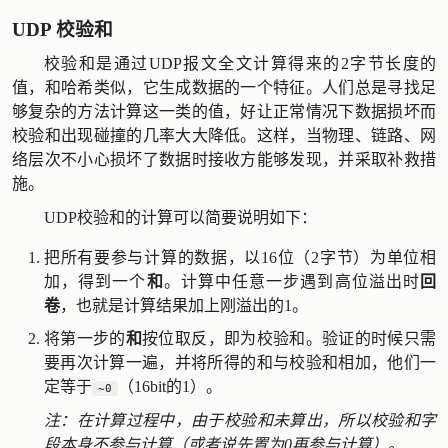
UDP 校验和
校验和是通过UDP报文全文计算得来的2字节长度的
值，和哈希类似，它生成数据的一个特征。人们总是寻找足
够复杂的方法计算这一类的值，好让正常情况下数据损坏而
校验和出现碰撞的几率大大降低。这样，当物理、链路、网
络层次不小心损坏了数据时接收方能够发现，并采取补救措
施。
UDP校验和的计算可以简要说明如下：
把所有要参与计算的数据，以16位（2字节）为单位相
加，得到一个
和
。计算中任意一步遇到高位溢出时
回
卷
，也就是计算结果加上刚溢出的1。
将第一步的
和
按位取反，即为校验和。验证的时候只需
要再次计算一遍，并将所得的和与校验和相加，他们一
定等于
（16bit的1）。
~0
注：在计算过程中，由于校验和未算出，所以校验和字
段本身不参与计算（或者说先置为0再参与计算）。