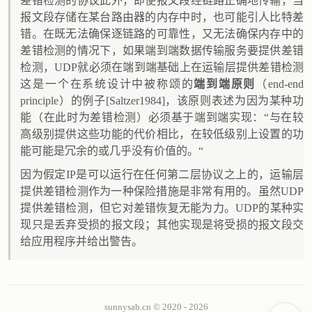
差错检测的协议此外，即使报文段经链路正确地传输，当
报文段存储在某台路由器的内存中时，也可能引人比特差
错。在既无法确保逐链路的可靠性，又无法确保内存中的
差错检测的情况下，如果端到端数据传输服务要提供差错
检测，UDP就必须在端到端基础上在运输层提供差错检测
这是一个在系统设计中被称颂的
端到端原则
（end-end
principle）的例子[Saltzer1984]，该原则表述为因为某种功
能（在此时为差错检测）必须基于端到端实现：“与在较
高级别提供这些功能的代价相比，在较低级别上设置的功
能可能是冗余的或几乎没有价值的。“
因为假定IP是可以运行在任何第二层协议之上的，运输层
提供差错检测作为一种保险措施是非常有用的。虽然UDP
提供差错检测，但它对差错恢复无能为力。UDP的某种实
现只是丢弃受损的报文段；其他实现是将受损的报文段交
给应用程序并给出警告。
sunnysab.cn © 2020 - 2026