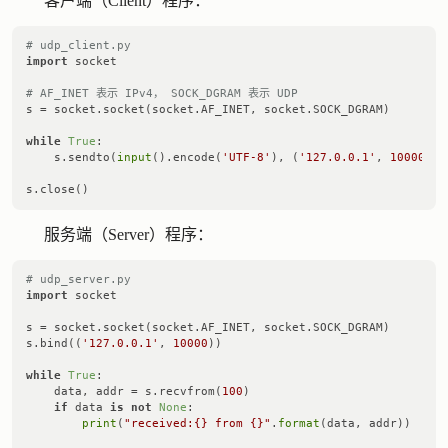
客户端（Client）程序：
# udp_client.py
import
 socket

# AF_INET 表示 IPv4， SOCK_DGRAM 表示 UDP
s = socket.socket(socket.AF_INET, socket.SOCK_DGRAM)

while
True
:

    s.sendto(
input
().encode(
'UTF-8'
), (
'127.0.0.1'
, 
10000
))

服务端（Server）程序：
# udp_server.py
import
 socket

s = socket.socket(socket.AF_INET, socket.SOCK_DGRAM)

s.bind((
'127.0.0.1'
, 
10000
))

while
True
:

    data, addr = s.recvfrom(
100
)

if
 data 
is
not
None
:

print
(
"received:{} from {}"
.
format
(data, addr))
