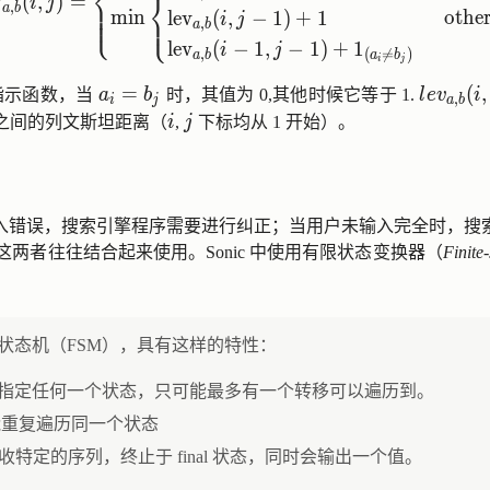
⎨
⎨
v
(
,
)
=
⎪
i
j
⎪
,
a
b
⎩
⎪
m
i
n
other
l
e
v
(
,
−
1
)
+
1
⎩
⎪
i
j
,
a
b
l
e
v
(
−
1
,
−
1
)
+
1
i
j
,
(
≠
)
a
b
a
b
i
j
b_j)}
a_i = b_j
=
lev_{a,b
(
,
指示函数，当
a
b
时，其值为 0,其他时候它等于 1.
l
e
v
i
,
i
j
a
b
i
j
之间的列文斯坦距离（
i
,
j
下标均从 1 开始）。
入错误，搜索引擎程序需要进行纠正；当用户未输入完全时，搜
n）。这两者往往结合起来使用。Sonic 中使用有限状态变换器（
Finite
限状态机（FSM），具有这样的特性：
指定任何一个状态，只可能最多有一个转移可以遍历到。
能重复遍历同一个状态
er：接收特定的序列，终止于 final 状态，同时会输出一个值。