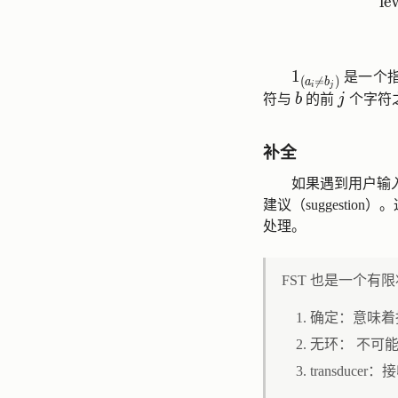
l
e
1_{(a_i \neq 
1
是一个
(
≠
)
a
b
i
j
b
j
符与
b
的前
j
个字符
补全
如果遇到用户输
建议（suggestio
处理。
FST 也是一个有
确定：意味着
无环： 不可
transduc