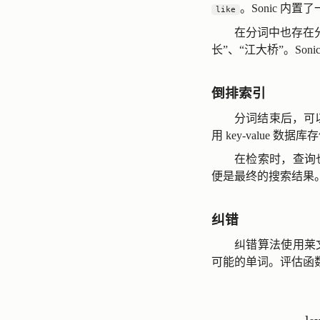
。Sonic 内
like
在分词中也存在分
长”、“江大桥”。Soni
倒排索引
分词结束后，可以建立
用 key-value 数据
在检索时，查询
便是最终的搜索结果
纠错
纠错算法使用莱文斯
可能的单词。评估函
\qquad