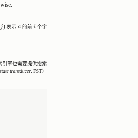
wise.
}(i, j)
)
a
i
j
表示
a
的前
i
个字
索引擎也需要提供搜索
-state transducer
, FST）