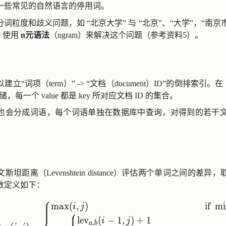
置了一些常见的自然语言的停用词。
词粒度和歧义问题，如 “北京大学” 与 “北京”、“大学”，“南京
c 使用
n元语法
（ngram）来解决这个问题（参考资料5）。
“词项（term）” -> “文档（document）ID”的倒排索引。在 
库存储，每一个 value 都是 key 所对应文档 ID 的集合。
也会分成词语，每个词语单独在数据库中查询，对得到的若干文
。
坦距离（Levenshtein distance）评估两个单词之间的差
数定义如下：
⎧
⎪
⎪
\operatorname{lev}_{a,b}(i,j) = \begin{cases} \max(i,
m
a
x
(
,
)
if
m
i
⎪
i
j
⎧
⎪
l
e
v
(
−
1
,
)
+
1
i
j
,
a
b