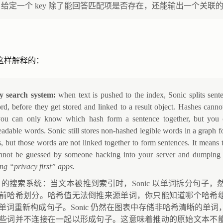
 很像，给定一个 key 除了能回答匹配项是否存在，还能输出一个关联
这样解释的：
 search system:
when text is pushed to the index, Sonic splits sen
d, before they get stored and linked to a result object. Hashes cannot
ou can only know which hash form a sentence together, but you ca
eadable words. Sonic still stores non-hashed legible words in a graph f
, but those words are not linked together to form sentences. It means th
not be guessed by someone hacking into your server and dumping 
ing “privacy first” apps.
PR 的搜索系统：当文本被推到索引时，Sonic 以单词拆分句子
前哈希划分。哈希值无法倒推来源单词，你只能知道哪个哈希
单词重新构成句子。Sonic 仍然在图表中存储非哈希清晰的单
些词并不连接在一起以形成句子。这意味着推动的原始文本不