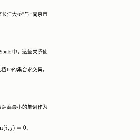
市长江大桥”与 “南京市
Sonic 中，这些关系使
档ID的集合求交集，
异，取距离最小的单词作为
j) & \text{ if } \min(i,j)=0, \\ \min \begin{cases} 
n
(
,
)
=
0
,
i
j