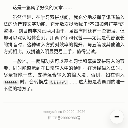
这是一篇鸽了好久的文章……
虽然但是，在学习双拼期间，我充分地发挥了讯飞输入
法的语音转文字功能，它无数次拯救我于“不知如何打字”的
窘境。 到目前学习已两月由于，虽然有时还有一些错误，但
却可以深切地体会到，用两个字母代替——尤其是代替很长
的拼音时，这种输入方式对效率的提升。与五笔或其他输入
方式相比，双拼输入明显更易上手，值得尝试。
一般地，一两周功夫可以基本习惯和掌握双拼输入的节
奏，同时能感觉到在日常输入中的便利。在选择输入法时，
尽量智能一些、支持混合输入的输入法，否则，如在输入
时，会转换成
…… 这大概是我遇到的唯一
hhhhhh
行行行行行
不便的地方了。
sunnysab.cn © 2020 - 2026
沪ICP备20002980号
阅读设