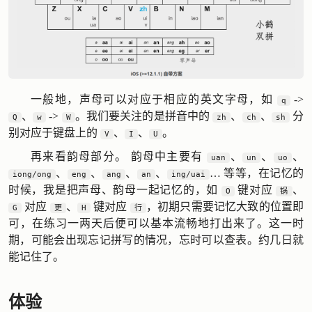
一般地，声母可以对应于相应的英文字母，如
->
q
、
->
。我们要关注的是拼音中的
、
、
分
Q
w
W
zh
ch
sh
别对应于键盘上的
、
、
。
V
I
U
再来看韵母部分。 韵母中主要有
、
、
、
uan
un
uo
、
、
、
、
… 等等，在记忆的
iong/ong
eng
ang
an
ing/uai
时候，我是把声母、韵母一起记忆的，如
键对应
、
O
锅
对应
、
键对应
，初期只需要记忆大致的位置即
G
更
H
行
可，在练习一两天后便可以基本流畅地打出来了。这一时
期，可能会出现忘记拼写的情况，忘时可以查表。约几日就
能记住了。
体验