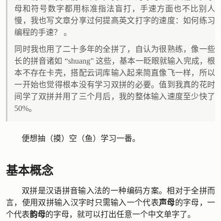
母和符号数字都用标准指法盲打，手速方面也不比别人
慢，我也写文章分享过何提高英文打字的速度：如何练习
编程的手速？ 。
同时我也用了二十多年的全拼了，自认为很熟练，像一些
长的拼音诸如 “shuang” 这些，基本一眨眼就输入完成，根
本不存在卡壳，搭配云词库输入起来简直像飞一样，所以
一开始也觉得根本没有学习双拼的必要。值到我真的花时
间学了双拼并用了三个月后，我的整体输入速度至少快了
50%。
便想抽（摸）空（鱼）学习一番。
基本概念
双拼是汉语拼音输入法的一种编码方案。相对于全拼而
言，使用双拼输入汉字时只需输入一个代表
声母
的字母，一
个代表
韵母
的字母，就可以打出任意一个中文单字了。