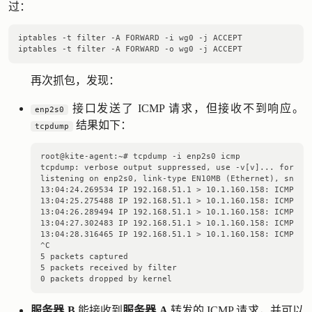
过：
iptables -t filter -A FORWARD -i wg0 -j ACCEPT

再次抓包，发现：
接口发送了 ICMP 请求，但接收不到响应。
enp2s0
结果如下：
tcpdump
root@kite-agent:~# tcpdump -i enp2s0 icmp

tcpdump: verbose output suppressed, use -v[v]... for ful
listening on enp2s0, link-type EN10MB (Ethernet), snapsh
13:04:24.269534 IP 192.168.51.1 > 10.1.160.158: ICMP ech
13:04:25.275488 IP 192.168.51.1 > 10.1.160.158: ICMP ech
13:04:26.289494 IP 192.168.51.1 > 10.1.160.158: ICMP ech
13:04:27.302483 IP 192.168.51.1 > 10.1.160.158: ICMP ech
13:04:28.316465 IP 192.168.51.1 > 10.1.160.158: ICMP ech
^C

5 packets captured

5 packets received by filter

服务器 B
能接收到
服务器 A
转发的 ICMP 请求，并可以