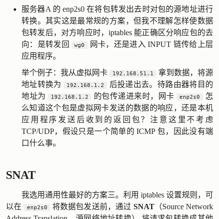
服务器A 的 enp2s0 在将包转发出去时对包的源地址进行
转换。其实这是最常规的方案，但我不理解怎样使数据
包转发后，对方响应时，iptables 能正确区分响应包的去
向：是转发回
网卡，还是进入 INPUT 链传给上层
wg0
应用程序。
举个例子：我从虚拟网卡
拿到数据，将源
192.168.51.1
地址转换为
后投递出去。待路由器将目的
192.168.1.2
地址为
的包传递进来时，网卡
怎
192.168.1.2
enp2s0
么知道这个包是虚拟网卡发送的数据的响应，还是本机
应用程序发送后收到的返回包？注意这里不考虑
TCP/UDP，假设只是一个简单的 ICMP 包，因此没有端
口什么事。
SNAT
我选用通用性最好的方案三。利用 iptables 设置规则，可
以在
将数据包发送前，通过
SNAT
（Source Network
enp2s0
Address Translation，源网络地址转换） 将请求包转换成其他