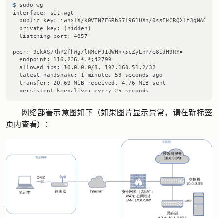
$ 
sudo wg
interface: sit-wg0

  public key: iwhxlX/k0VTNZF6RhS7l961UXn/0ssFkCRQXlf3gNAQ=

  private key: (hidden)

  listening port: 4857

peer: 9ckAS7RhP2fhWg/lRMcFJ1dWHh+5cZyLnP/e8idH9RY=

  endpoint: 116.236.*.*:42790

  allowed ips: 10.0.0.0/8, 192.168.51.2/32

  latest handshake: 1 minute, 53 seconds ago

  transfer: 20.69 MiB received, 4.76 MiB sent

网络部署示意图如下（如果图片显示异常，请在新标签
页内查看）：