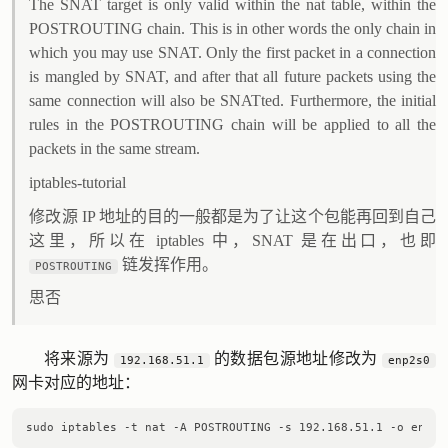
The SNAT target is only valid within the nat table, within the
POSTROUTING chain. This is in other words the only chain in
which you may use SNAT. Only the first packet in a connection
is mangled by SNAT, and after that all future packets using the
same connection will also be SNATted. Furthermore, the initial
rules in the POSTROUTING chain will be applied to all the
packets in the same stream.
iptables-tutorial
修改源 IP 地址的目的一般都是为了让这个包能再回到自己
这里，所以在 iptables 中，SNAT 是在出口，也即
链发挥作用。
POSTROUTING
思否
将来源为
的数据包源地址修改为
192.168.51.1
enp2s0
网卡对应的地址：