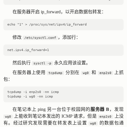
在服务器开启 ip_forward，以开启数据包转发：
修改
，添加行：
/etc/sysctl.conf
然后执行
永久应用该设置。
sysctl -p
在服务器上使用
分别在
和
上抓
tcpdump
wg0
enp2s0
包：
tcpdump -i enp2s0 -nn icmp

在笔记本上 ping 另一台位于校园网的
服务器 B
，发现
上能收到笔记本发出的 ICMP 请求，但是
上没
wg0
enp2s0
有。经过研究发现需要在转发表上设置
的数据包通
wg0