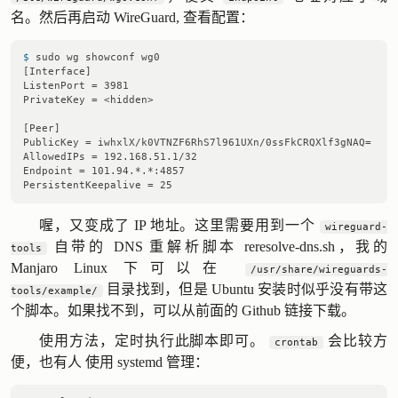
名。然后再启动 WireGuard, 查看配置：
$ 
sudo wg showconf wg0
[Interface]

ListenPort = 3981

PrivateKey = <hidden>

[Peer]

PublicKey = iwhxlX/k0VTNZF6RhS7l961UXn/0ssFkCRQXlf3gNAQ=

AllowedIPs = 192.168.51.1/32

Endpoint = 101.94.*.*:4857

喔，又变成了 IP 地址。这里需要用到一个
wireguard-
自带的 DNS 重解析脚本
reresolve-dns.sh
，我的
tools
Manjaro Linux 下可以在
/usr/share/wireguards-
目录找到，但是 Ubuntu 安装时似乎没有带这
tools/example/
个脚本。如果找不到，可以从前面的 Github 链接下载。
使用方法，定时执行此脚本即可。
会比较方
crontab
便，也有人
使用 systemd 管理
：