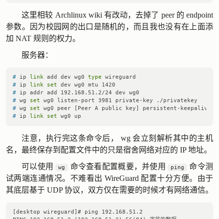
这里相较 Archlinux wiki 有改动，去掉了 peer 的 endpoint
参数。因为校园网的出口是随机的，而且我也没有在上面添
加 NAT 规则的权力。
服务器：
# 
ip 
link
 add dev wg0 
type
 wireguard
# 
ip 
link
set
 dev wg0 mtu 1420
# 
ip addr add 192.168.51.2/24 dev wg0
# 
wg 
set
 wg0 listen-port 3981 private-key ./privatekey
# 
wg 
set
 wg0 peer [Peer A public key] persistent-keepalive 2
# 
ip 
link
set
 wg0 up
注意，执行完这条命令后， wg 会立刻解析其中的主机
名，最终保存到配置文件中的只是宿舍网络对应的 IP 地址。
可以使用
命令查看配置概要，并使用
命令测
wg
ping
试两端连通情况。不难看出 WireGuard 配置十分方便。由于
其底层基于 UDP 协议，双方仅在需要的时候才有网络通信。
[desktop wireguard]# ping 192.168.51.2
